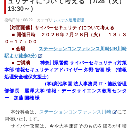
ュリティについて考える（7/28（火）
13:30～）
投稿日時 : 06/29
カテゴリ:
システム運用管理
【対面開催】サイバーセキュリティについて考える
■ 開催日時 ２０２６年７月２８日（火） １３：３
０～１７：００
■ 会場
ステーションコンファレンス川崎(JR川崎
駅より徒歩3分)
■ ご講演
神奈川県警察 サイバーセキュリティ対策
本部 情報セキュリティアドバイザー 夘野 智喜 様 (情報
処理安全確保支援士）
(学)廣池学園 法人事務局 IT・施設管理
部部長 麗澤大学 情報・データサイエンス教育センタ
ー 加藤 国雄 様
本分科会は、
ステーションコンファレンス川崎
にて
開催いたします。
サイバー攻撃は、今や大学運営そのものを揺るがす喫