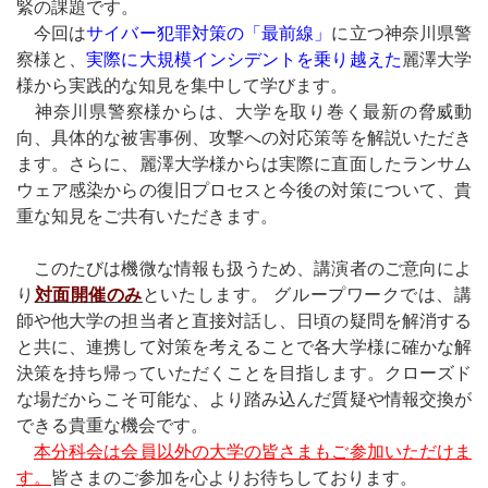
緊の課題です。
今回は
サイバー犯罪対策の「最前線」
に立つ神奈川県警
察様と、
実際に大規模インシデントを乗り越えた
麗澤大学
様から実践的な知見を集中して学びます。
神奈川県警察様からは、大学を取り巻く最新の脅威動
向、具体的な被害事例、攻撃への対応策等を解説いただき
ます。さらに、麗澤大学様からは実際に直面したランサム
ウェア感染からの復旧プロセスと今後の対策について、貴
重な知見をご共有いただきます。
このたびは機微な情報も扱うため、講演者のご意向によ
り
対面開催のみ
といたします。 グループワークでは、講
師や他大学の担当者と直接対話し、日頃の疑問を解消する
と共に、連携して対策を考えることで各大学様に確かな解
決策を持ち帰っていただくことを目指します。クローズド
な場だからこそ可能な、より踏み込んだ質疑や情報交換が
できる貴重な機会です。
本分科会は会員以外の大学の皆さまもご参加いただけま
す。
皆さまのご参加を心よりお待ちしております。