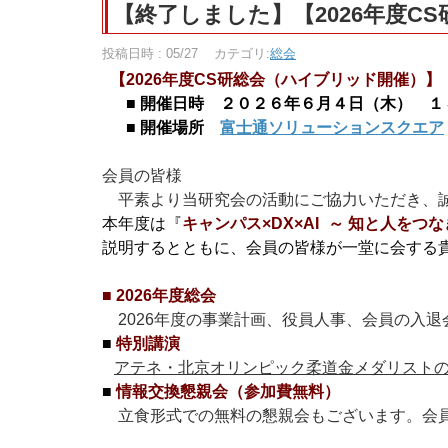
【終了しました】【2026年度C
投稿日時 : 05/27
カテゴリ:
総会
【2026年度CS研総会（ハイブリッド開催）】
■ 開催日時 ２０２６年６月４日（木） １
■ 開催場所
富士通ソリューションスクエア
会員の皆様
平素より当研究会の活動にご協力いただき、誠
本年度は『
キャンパス×DX×AI ～ 知と人をつ
説明するとともに、会員の皆様が一堂に会する
■ 2026年度総会
2026年度の事業計画、役員人事、会員の入退
■
特別講演
アテネ・北京オリンピック柔道金メダリスト
■
情報交換懇親会（参加費無料）
立食形式での無料の懇親会もございます。会員