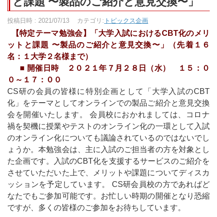
と課題 〜製品のご紹介と意⾒交換〜」
投稿日時 : 2021/07/13
カテゴリ:
トピックス企画
【特定テーマ勉強会】「大学入試におけるCBT化のメリ
ットと課題 〜製品のご紹介と意⾒交換〜」（先着１６
名：１大学２名様まで）
■ 開催日時 ２０２１年７月２８日（水） １５：０
０～１７：００
CS研の会員の皆様に特別企画として「大学入試のCBT
化」をテーマとしてオンラインでの製品ご紹介と意⾒交換
会を開催いたします。 会員校におかれましては、コロナ
禍を契機に授業やテストのオンライン化の一環として入試
のオンライン化についても議論されているのではないでし
ょうか。本勉強会は、主に⼊試のご担当者の⽅を対象とし
た企画です。⼊試のCBT化を支援するサービスのご紹介を
させていただいた上で、メリットや課題についてディスカ
ッションを予定しています。 CS研会員校の方であればど
なたでもご参加可能です。お忙しい時期の開催となり恐縮
ですが、多くの皆様のご参加をお待ちしています。