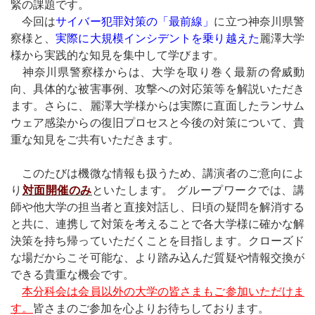
緊の課題です。
今回は
サイバー犯罪対策の「最前線」
に立つ神奈川県警
察様と、
実際に大規模インシデントを乗り越えた
麗澤大学
様から実践的な知見を集中して学びます。
神奈川県警察様からは、大学を取り巻く最新の脅威動
向、具体的な被害事例、攻撃への対応策等を解説いただき
ます。さらに、麗澤大学様からは実際に直面したランサム
ウェア感染からの復旧プロセスと今後の対策について、貴
重な知見をご共有いただきます。
このたびは機微な情報も扱うため、講演者のご意向によ
り
対面開催のみ
といたします。 グループワークでは、講
師や他大学の担当者と直接対話し、日頃の疑問を解消する
と共に、連携して対策を考えることで各大学様に確かな解
決策を持ち帰っていただくことを目指します。クローズド
な場だからこそ可能な、より踏み込んだ質疑や情報交換が
できる貴重な機会です。
本分科会は会員以外の大学の皆さまもご参加いただけま
す。
皆さまのご参加を心よりお待ちしております。