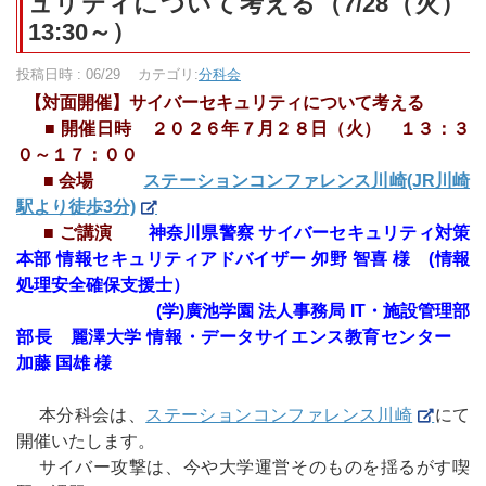
ュリティについて考える（7/28（火）
13:30～）
投稿日時 : 06/29
カテゴリ:
分科会
【対面開催】サイバーセキュリティについて考える
■ 開催日時 ２０２６年７月２８日（火） １３：３
０～１７：００
■ 会場
ステーションコンファレンス川崎(JR川崎
駅より徒歩3分)
■ ご講演
神奈川県警察 サイバーセキュリティ対策
本部 情報セキュリティアドバイザー 夘野 智喜 様 (情報
処理安全確保支援士）
(学)廣池学園 法人事務局 IT・施設管理部
部長 麗澤大学 情報・データサイエンス教育センター
加藤 国雄 様
本分科会は、
ステーションコンファレンス川崎
にて
開催いたします。
サイバー攻撃は、今や大学運営そのものを揺るがす喫