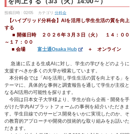
を向上する（3/3（火）14:00～）
投稿日時 : 02/05
カテゴリ:
分科会
【ハイブリッド分科会】AIを活用し学生生活の質を向上
する
■ 開催日時 ２０２６年３月３日（火） １４：００
～１７：００
■ 会場
富士通Osaka Hub
＋ オンライン
急速に広まる生成AIに対し、学生の学びをどのように
支援すべきか多くの大学が模索しています。
本分科会では「AIを活用し学生生活の質を向上する」を
テーマに、具体的な事例と調査報告を通して学生が主役と
なるAI活用の可能性を探ります。
今回は日本女子大学様より、学生が自ら企画・開発を手
がけた学内AIプラットフォームの事例を紹介いただきま
す。学生目線でのサービス開発をいかに実現したのか、そ
の教育的アプローチや開発の技術的な取り組みをお話いた
だきます。