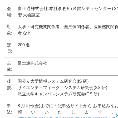
会
富⼠通株式会社 本社事務所(汐留シティセンター) 2
場:
階 ⼤会議室
対
⼤学・研究機関関係者、⾃治体関係者、医療機関関
象:
者 など
定
200 名
員:
主
富⼠通株式会社
催:
後
国公⽴⼤学情報システム研究会(IS 研)
援:
サイエンティフィック・システム研究会(SS 研)
私⽴⼤学キャンパスシステム研究会(CS 研)
申
8 ⽉4 ⽇(⾦)までに下記申込サイトから お申込みを
込:
願いいたします。