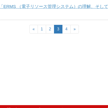
RMS （電子リソース管理システム）の理解、そして導入
«
1
2
3
4
»