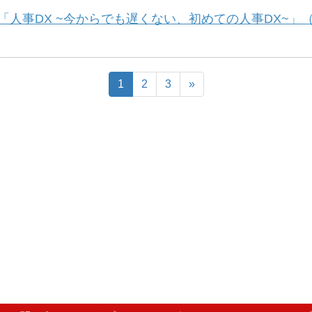
事DX ~今からでも遅くない、初めての人事DX~」（12/
1
2
3
»