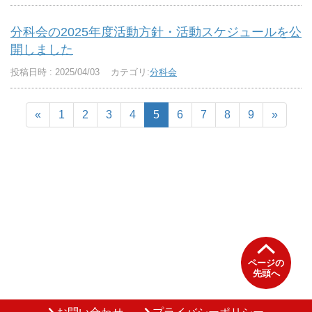
分科会の2025年度活動方針・活動スケジュールを公
開しました
投稿日時 : 2025/04/03
カテゴリ:
分科会
«
1
2
3
4
5
6
7
8
9
»
ページの
先頭へ