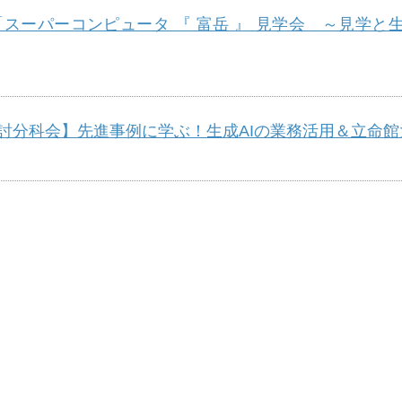
パーコンピュータ 『 富岳 』 見学会 ～見学と生成AI
科会】先進事例に学ぶ！生成AIの業務活用＆立命館大学の